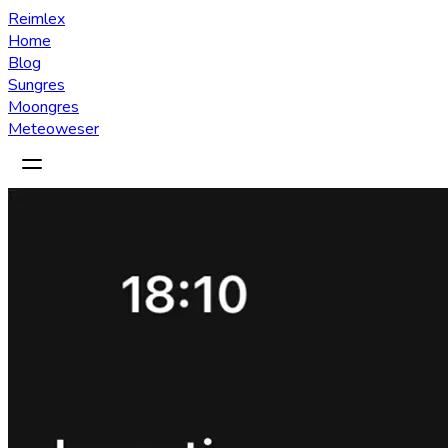
Reimlex
Home
Blog
Sungres
Moongres
Meteoweser